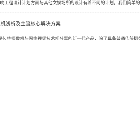
声响工程设计计划方面与其他文娱场所的设计有着不同的计划，我们简单的看看卡
像机浅析及主流核心解决方案
是传统摄像机与网络视频技术相分离的新一代产品，除了具备普通传统摄像机一
证无线传输下视频监控信息安全
术和无线技术的迅猛开展，各种网络技术、网络产品应运而生，无线传输技术应
的调音技巧
点来讨论：调音台作为声音信号的流程中枢，是专业电声系统的中心，以前置放
箱是如何分类的