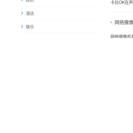
卡拉OK在
酒店
网络摄
娱乐
网络摄像机
新闻动态
如何保
SP10E 10路彩屏网络多功能电源管理器
随着网络技
HK-7100 影院音频解码处理器说明书
调音台
为企业提供全方位解决方案！
可以分为四
联系我们
说说音