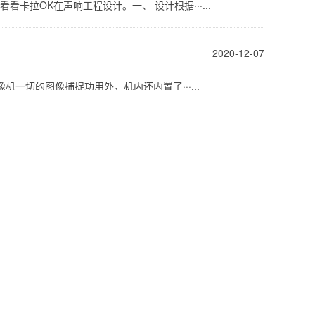
拉OK在声响工程设计。一、 设计根据···...
2020-12-07
切的图像捕捉功用外，机内还内置了···...
2020-12-07
用越来越被各行各业所承受。无线图···...
2020-12-07
大器为主体，接纳多路不同阻抗、不···...
2020-12-07