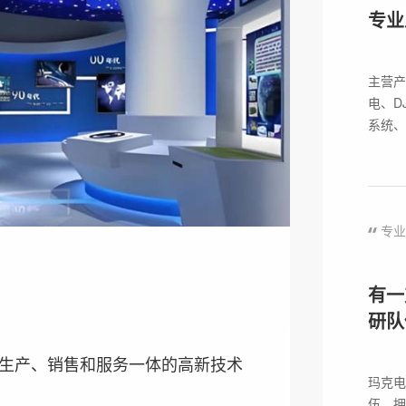
专业
主营产
电、D
系统、
专业 
有一
研队
生产、销售和服务一体的高新技术
玛克电
伍，拥